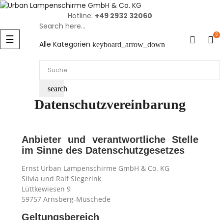
Hotline:
+49 2932 32060
Search here...
Umschalten
0
☰
Alle Kategorien
keyboard_arrow_down
der
Navigation
search
Datenschutzvereinbarung
Anbieter und verantwortliche Stelle
im Sinne des Datenschutzgesetzes
Ernst Urban Lampenschirme GmbH & Co. KG
Silvia und Ralf Siegerink
Lüttkewiesen 9
59757 Arnsberg-Müschede
Geltungsbereich